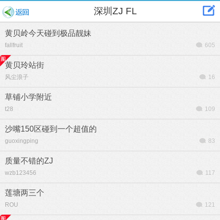
深圳ZJ FL
黄贝岭今天碰到极品靓妹
fallfruit
605
黄贝玲站街
风尘浪子
16
草铺小学附近
t28
109
沙嘴150区碰到一个超值的
guoxingping
83
质量不错的ZJ
wzb123456
117
莲塘两三个
ROU
121