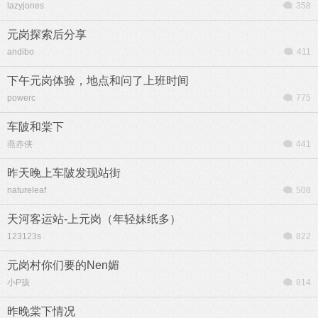
lazyjones
358
元岗探索后分享
andibo
411
下午元岗体验，地点和问了上班时间
powerc
775
车陂和棠下
燕赤侠
441
昨天晚上车陂发现站街
natureleaf
508
天河客运站-上元岗（年轻妹纸多）
123123s
822
元岗村你们要的Nen媚
小P孩
814
昨晚棠下情况