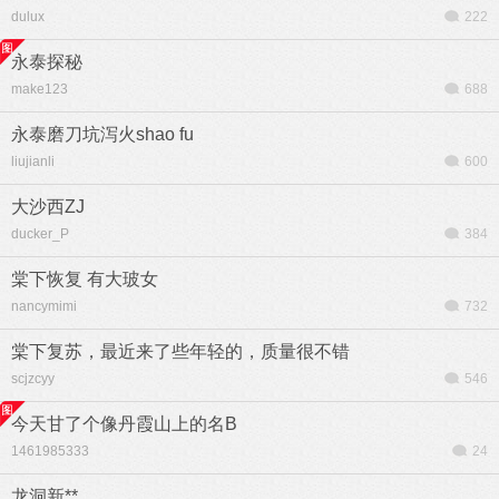
dulux
222
永泰探秘
make123
688
永泰磨刀坑泻火shao fu
liujianli
600
大沙西ZJ
ducker_P
384
棠下恢复 有大玻女
nancymimi
732
棠下复苏，最近来了些年轻的，质量很不错
scjzcyy
546
今天甘了个像丹霞山上的名B
1461985333
24
龙洞新**