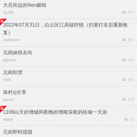
大石街边的Nen媚纸
op789
857
2022年07月31日，白云区江高镇狩猎（扫黄打非后重新恢
复）
xtu8ecom
250
元岗妹纸去向
jjqjiang
455
元岗卸货
hynh
250
珠村zj分享
sarses
478
1106白天的增城和夜晚的增南深夜的桂城一天游
sebby
21
元岗即时战报