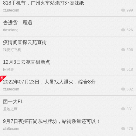
818手机节，广州火车站炮打外卖妹纸
xtu8ecom
999
去进货，雁遇
daselang
526
疫情间直探云苑直街
我要打飞机
506
12月3日云苑直街新点
闷骚狼
518
2022年07月23日，大暑找人泄火，综合8分
xtu8ecom
502
团一大FL
圣地之鹰
331
9月7日夜探石岗东村牌坊，站街质量还可以！
xtu8ecom
476