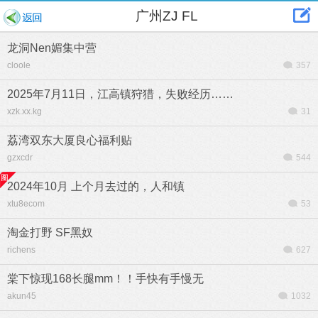
广州ZJ FL
龙洞Nen媚集中营
cloole
357
2025年7月11日，江高镇狩猎，失败经历……
xzk.xx.kg
31
荔湾双东大厦良心福利贴
gzxcdr
544
2024年10月 上个月去过的，人和镇
xtu8ecom
53
淘金打野 SF黑奴
richens
627
棠下惊现168长腿mm！！手快有手慢无
akun45
1032