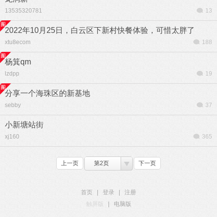
13535320781
13
2022年10月25日，白云区下新村快餐体验，可惜太胖了
xtu8ecom
188
杨箕qm
lzdpp
19
分享一个海珠区的新基地
sebby
37
小新塘站街
xj160
365
上一页
第2页
下一页
首页
|
登录
|
注册
触屏版
|
电脑版