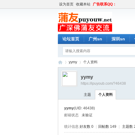
设为首页
收藏本站
广告联系QQ：
论坛首页
广州sn
深圳sn
yymy
个人资料
yymy
https://ipuyoub.com/?46438
蒲
›
›
主题
个人资料
yymy
(UID: 46438)
邮箱状态
未验证
统计信息
好友数 0
|
回帖数 149
|
主题数 