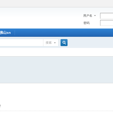
用户名
密码
佛山sn
搜索
搜
索
2